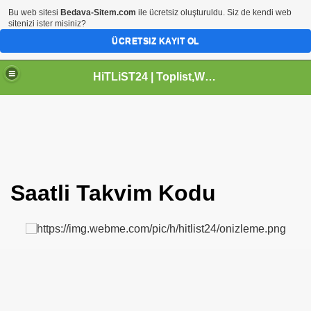
Bu web sitesi
Bedava-Sitem.com
ile ücretsiz oluşturuldu. Siz de kendi web
sitenizi ister misiniz?
ÜCRETSIZ KAYIT OL
HiTLiST24 | Toplist,Webmaster,HTML Kodlar,icon Arsivi,Grafik Dizayn
Saatli Takvim Kodu