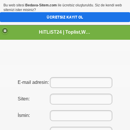
Bu web sitesi
Bedava-Sitem.com
ile ücretsiz oluşturuldu. Siz de kendi web
sitenizi ister misiniz?
ÜCRETSIZ KAYIT OL
HiTLiST24 | Toplist,Webmaster,HTML Kodlar,icon Arsivi,Grafik Dizayn
E-mail adresin:
Siten:
İsmin: