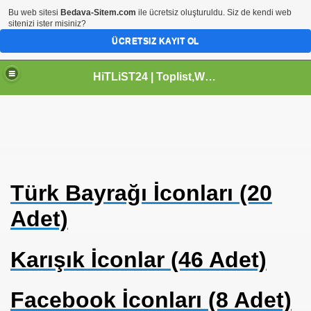
Bu web sitesi
Bedava-Sitem.com
ile ücretsiz oluşturuldu. Siz de kendi web
sitenizi ister misiniz?
ÜCRETSIZ KAYIT OL
HiTLiST24 | Toplist,Webmaster,HTML Kodlar,icon Arsivi,Grafik Dizayn
Türk Bayrağı İconları (20
Adet)
Karışık İconlar (46 Adet)
Facebook İconları (8 Adet)